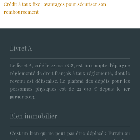
Crédit à taux fixe : avantages pour sécuriser son
remboursement
Livret A
Le livret A, créé le 22 mai 1818, est un compte d'épargne
réglementé de droit français à taux réglementé, dont le
revenu est défiscalisé. Le plafond des dépôts pour les
personnes physiques est de 22 950 € depuis le 1er
janvier 2013.
Bien immobilier
C'est un bien qui ne peut pas être déplacé : Terrain ou