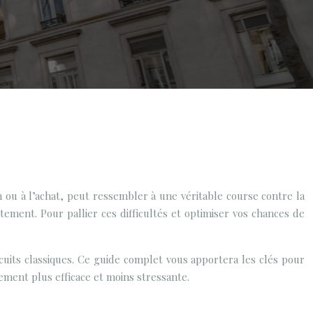
 ou à l’achat, peut ressembler à une véritable course contre la
ment. Pour pallier ces difficultés et optimiser vos chances de
cuits classiques. Ce guide complet vous apportera les clés pour
ement plus efficace et moins stressante.