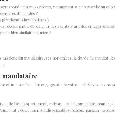
 correspondant à mes critères, notamment sur un marché aussi t
iens très demandés ?
s plateformes immobilières ?
z récemment trouvés pour des clients ayant des critères similai
e de bien similaire au mien ?
 les missions du mandataire, ses honoraires, la durée du mandat, le
oin.
le mandataire
e et une participation engageante de votre part. Suivez ces consei
: type de bien (appartement, maison, studio), superficie, nombre
emprunt), équipements indispensables (balcon, parking, ascense