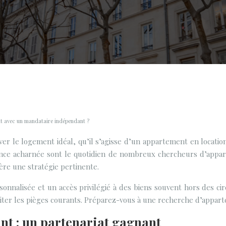
t avec un mandataire indépendant ?
r le logement idéal, qu’il s’agisse d’un appartement en location
ence acharnée sont le quotidien de nombreux chercheurs d’apparte
ère une stratégie pertinente.
nalisée et un accès privilégié à des biens souvent hors des cir
éviter les pièges courants. Préparez-vous à une recherche d’appart
nt : un partenariat gagnant