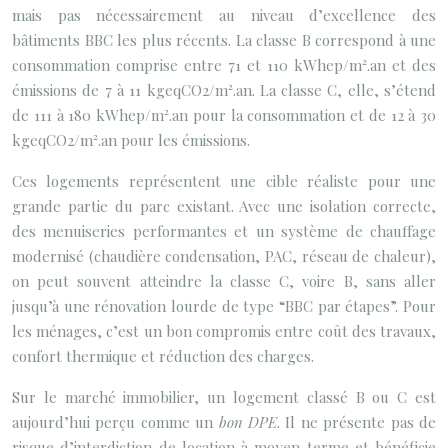
mais pas nécessairement au niveau d’excellence des
bâtiments BBC les plus récents. La classe B correspond à une
consommation comprise entre 71 et 110 kWhep/m².an et des
émissions de 7 à 11 kgeqCO2/m².an. La classe C, elle, s’étend
de 111 à 180 kWhep/m².an pour la consommation et de 12 à 30
kgeqCO2/m².an pour les émissions.
Ces logements représentent une cible réaliste pour une
grande partie du parc existant. Avec une isolation correcte,
des menuiseries performantes et un système de chauffage
modernisé (chaudière condensation, PAC, réseau de chaleur),
on peut souvent atteindre la classe C, voire B, sans aller
jusqu’à une rénovation lourde de type “BBC par étapes”. Pour
les ménages, c’est un bon compromis entre coût des travaux,
confort thermique et réduction des charges.
Sur le marché immobilier, un logement classé B ou C est
aujourd’hui perçu comme un
bon DPE
. Il ne présente pas de
risque d’interdiction de location à moyen terme et bénéficie