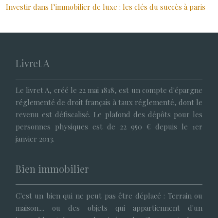
Investir dans l’immobilier de luxe : les clés du succès à paris
Livret A
Le livret A, créé le 22 mai 1818, est un compte d'épargne
réglementé de droit français à taux réglementé, dont le
revenu est défiscalisé. Le plafond des dépôts pour les
personnes physiques est de 22 950 € depuis le 1er
janvier 2013.
Bien immobilier
C'est un bien qui ne peut pas être déplacé : Terrain ou
maison.... ou des objets qui appartiennent d'un